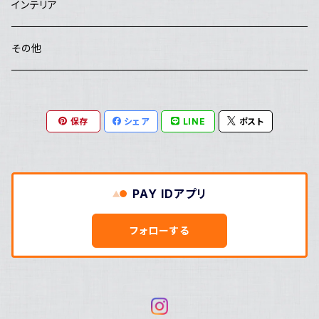
studio COOKA
鉢
ポーチ
インテリア
poRiff
花器・置物・オブジェ
その他
Hachisu
カトラリー
保存
シェア
LINE
ポスト
Salut
大野素子
PAY IDアプリ
めいポタ 鈴木明美
フォローする
こめがま 植田 千巴弥
杉町 淳美