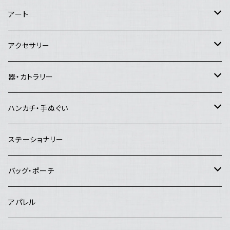
アートセンターHANA
アート
Good job!center
エイブルアート
アクセサリー
Lemon Works
その他のアート
ピアス
器・カトラリー
and.Basic
イヤリング
マグカップ・コーヒーカップ・湯飲み
ハンカチ・手ぬぐい
夜長堂
リング
急須・ポット
ハンカチ
ステーショナリー
工房まる
ブローチ
お茶碗
手ぬぐい
バッグ・ポーチ
はんぷ工房 結
ヘアピン
お皿
バッグ
アパレル