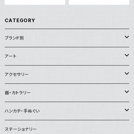
CATEGORY
ブランド別
アートセンターHANA
アート
Good job!center
エイブルアート
アクセサリー
Lemon Works
その他のアート
ピアス
器・カトラリー
and.Basic
イヤリング
マグカップ・コーヒーカップ・湯飲み
ハンカチ・手ぬぐい
夜長堂
リング
急須・ポット
ハンカチ
ステーショナリー