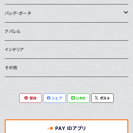
工房まる
ブローチ
お茶碗
手ぬぐい
バッグ・ポーチ
はんぷ工房 結
ヘアピン
お皿
バッグ
アパレル
studio COOKA
鉢
ポーチ
インテリア
poRiff
花器・置物・オブジェ
その他
Hachisu
カトラリー
保存
シェア
LINE
ポスト
Salut
大野素子
PAY IDアプリ