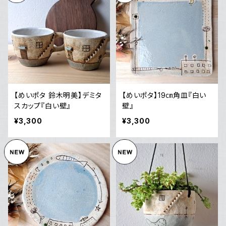
【めいポタ 鈴木明美】デミタ
【めいポタ】19㎝角皿『白い
スカップ『白い壁』
壁』
¥3,300
¥3,300