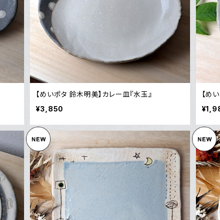
【めいポタ 鈴木明美】カレー皿『水玉』
【めい
¥3,850
¥1,9