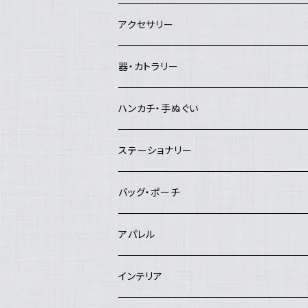
Good job!center
エイブルアート
アクセサリー
Lemon Works
その他のアート
ピアス
器・カトラリー
and.Basic
イヤリング
マグカップ・コーヒーカップ・湯飲み
ハンカチ・手ぬぐい
夜長堂
リング
急須・ポット
ハンカチ
ステーショナリー
工房まる
ブローチ
お茶碗
手ぬぐい
バッグ・ポーチ
はんぷ工房 結
ヘアピン
お皿
バッグ
アパレル
studio COOKA
鉢
ポーチ
インテリア