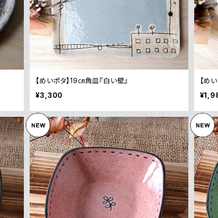
【めいポタ】19㎝角皿『白い壁』
【めい
¥3,300
¥1,9