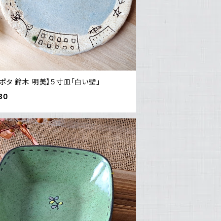
ポタ 鈴木 明美】５寸皿「白い壁」
80