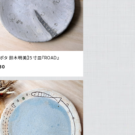
ポタ 鈴木明美】５寸皿『ROAD』
80