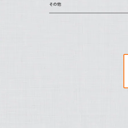
poRiff
花器・置物・オブジェ
その他
Hachisu
カトラリー
Salut
大野素子
めいポタ 鈴木明美
こめがま 植田 千巴弥
杉町 淳美