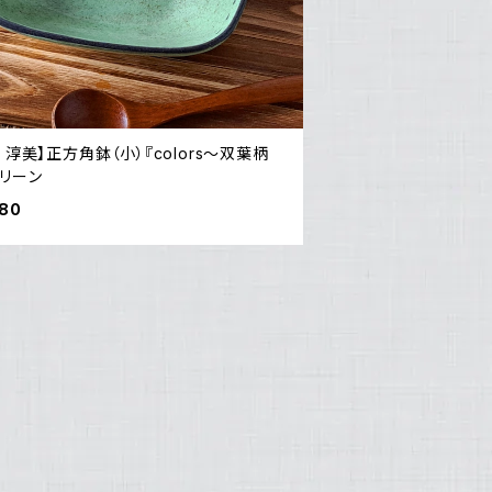
 淳美】正方角鉢（小）『colors～双葉柄
グリーン
080