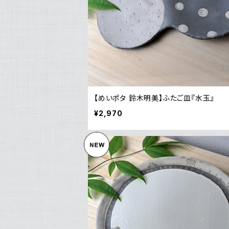
【めいポタ 鈴木明美】ふたご皿『水玉』
¥2,970