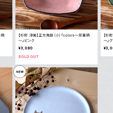
葉柄
【杉町 淳美】正方角鉢（小）『colors～双葉柄
【杉町
～』ピンク
～』
¥3,080
¥3,
SOLD OUT