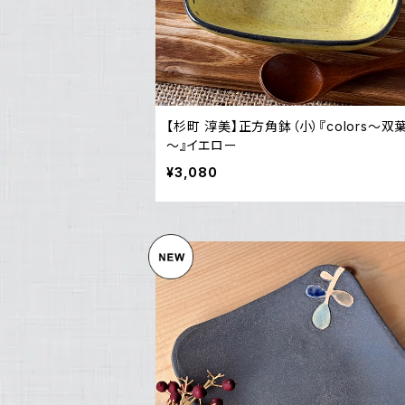
【杉町 淳美】正方角鉢（小）『colors～双
～』イエロー
¥3,080