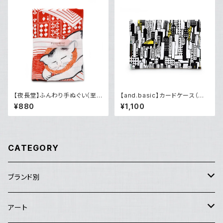
【夜長堂】ふんわり手ぬぐい（至
【and.basic】カードケース（me
福の時間）
tropolis）
¥880
¥1,100
CATEGORY
ブランド別
アートセンターHANA
アート