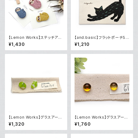
【Lemon Works】ステッチアー
【and.basic】フラットポーチＳ
ト ふわもこブローチ（ナマケモ
「黒猫」
¥1,430
¥1,210
ノ ）
【Lemon Works】グラスアー
【Lemon Works】グラスアート
ト ピアス（LWGAPP-01）
ボールピアス（Yellow gold）
¥1,320
¥1,760