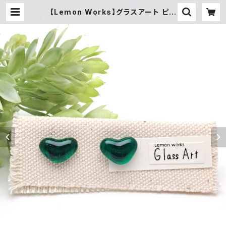
【Lemon Works】グラスアート ピア
ス（Green） | gallery&select sh
op 縁