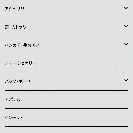
Good job!center
エイブルアート
アクセサリー
Lemon Works
その他のアート
ピアス
器・カトラリー
and.Basic
イヤリング
マグカップ・コーヒーカップ・湯飲み
ハンカチ・手ぬぐい
夜長堂
リング
急須・ポット
ハンカチ
ステーショナリー
工房まる
ブローチ
お茶碗
手ぬぐい
バッグ・ポーチ
はんぷ工房 結
ヘアピン
お皿
バッグ
アパレル
studio COOKA
鉢
ポーチ
インテリア