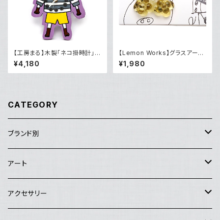
【工房まる】木製「ネコ掛時計」
【Lemon Works】グラスアート
（「平川あい」さん直筆）
粒花ピアス（Blond）
¥4,180
¥1,980
CATEGORY
ブランド別
アートセンターHANA
アート
Good job!center
エイブルアート
アクセサリー