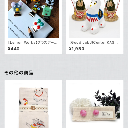
【Lemon Works】グラスアー
【Good JobJ!Center KASHI
ト クリップ（小）
BA】2025年干支飾り「午」（張り
¥440
¥1,980
子）
その他の商品