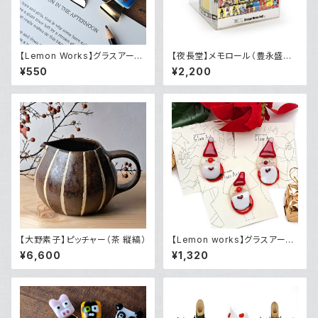
【Lemon Works】グラスアー
【夜長堂】メモロール（豊永盛人
ト クリップ（大）
あいうえおカルタ）
¥550
¥2,200
【大野素子】ピッチャー（茶 縦縞）
【Lemon works】グラスアート
サンタのブローチ
¥6,600
¥1,320