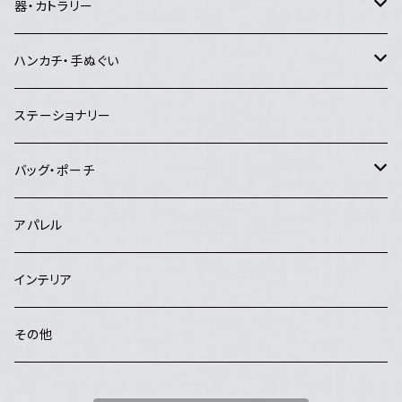
Lemon Works
その他のアート
ピアス
器・カトラリー
and.Basic
イヤリング
マグカップ・コーヒーカップ・湯飲み
ハンカチ・手ぬぐい
夜長堂
リング
急須・ポット
ハンカチ
ステーショナリー
工房まる
ブローチ
お茶碗
手ぬぐい
バッグ・ポーチ
はんぷ工房 結
ヘアピン
お皿
バッグ
アパレル
studio COOKA
鉢
ポーチ
インテリア
poRiff
花器・置物・オブジェ
その他
Hachisu
カトラリー