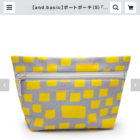
【and.basic】ボートポーチ（S）「カ
ステラ」 | gallery&select shop
縁