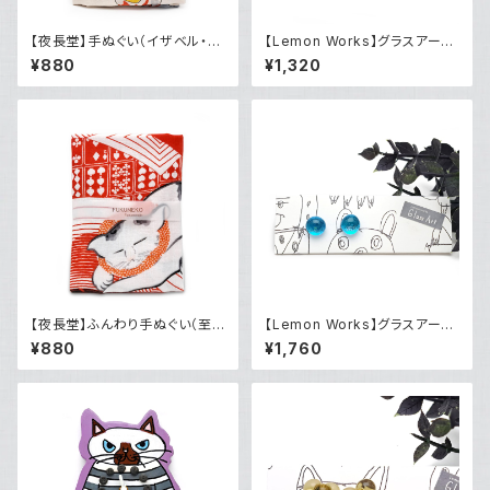
【夜長堂】手ぬぐい（イザベル・ボ
【Lemon Works】グラスアー
ワノ～十二支～）
ト ピアス（LWGABP-10）
¥880
¥1,320
【夜長堂】ふんわり手ぬぐい（至
【Lemon Works】グラスアー
福の時間）
ト ボールピアス（Blue）
¥880
¥1,760