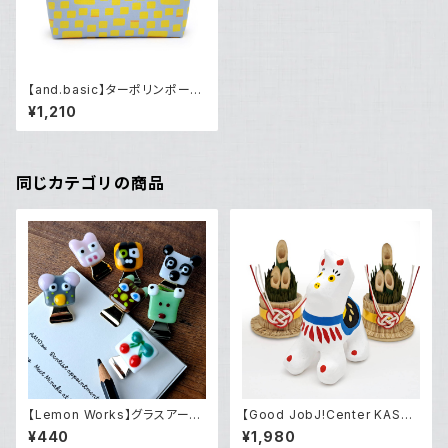
【and.basic】ターポリンポーチ
「カステラ」
¥1,210
同じカテゴリの商品
【Lemon Works】グラスアー
【Good JobJ!Center KASHI
ト クリップ（小）
BA】2025年干支飾り「午」（張り
¥440
¥1,980
子）