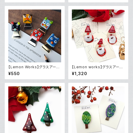
【Lemon Works】グラスアー
【Lemon works】グラスアート
ト クリップ（大）
サンタのブローチ
¥550
¥1,320