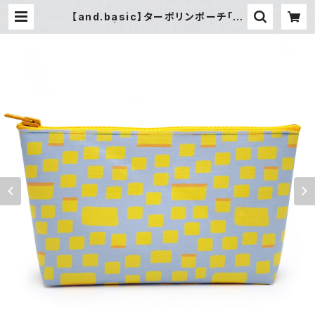
【and.basic】ターポリンポーチ「カ
ステラ」 | gallery&select shop
縁