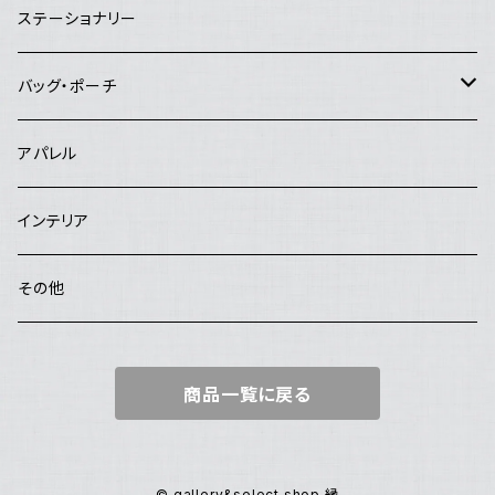
夜長堂
リング
急須・ポット
ハンカチ
ステーショナリー
工房まる
ブローチ
お茶碗
手ぬぐい
バッグ・ポーチ
はんぷ工房 結
ヘアピン
お皿
バッグ
アパレル
studio COOKA
鉢
ポーチ
インテリア
poRiff
花器・置物・オブジェ
その他
Hachisu
カトラリー
商品一覧に戻る
Salut
大野素子
© gallery&select shop 縁