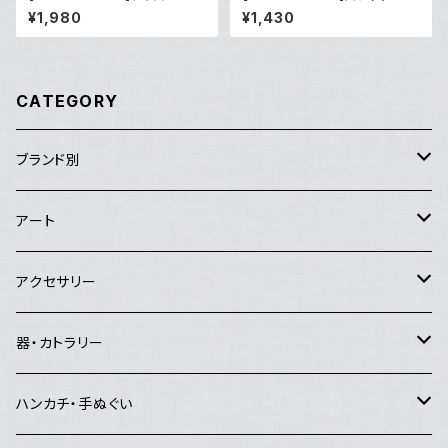
ト 粒花ピアス（Lilac）
ト ふわもこブローチ（ナマケモ
¥1,980
¥1,430
ノ ）
CATEGORY
ブランド別
アートセンターHANA
アート
Good job!center
エイブルアート
アクセサリー
Lemon Works
その他のアート
ピアス
器・カトラリー
and.Basic
イヤリング
マグカップ・コーヒーカップ・湯飲み
ハンカチ・手ぬぐい