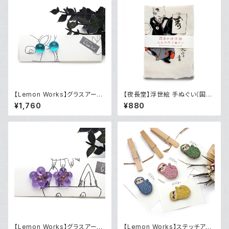
【Lemon Works】グラスアー
【夜長堂】浮世絵 手ぬぐい（国芳
ト ボールピアス（Maline blu
曲芸）
¥1,760
¥880
e）
【Lemon Works】グラスアー
【Lemon Works】ステッチアー