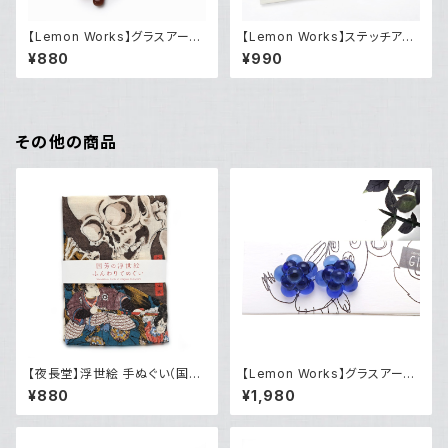
【Lemon Works】グラスアート
【Lemon Works】ステッチアー
ツリーブローチ
ト ふわもこブローチ（Tree）
¥880
¥990
その他の商品
【夜長堂】浮世絵 手ぬぐい（国芳
【Lemon Works】グラスアー
がしゃどくろ）
ト 粒花ピアス（Blue）
¥880
¥1,980