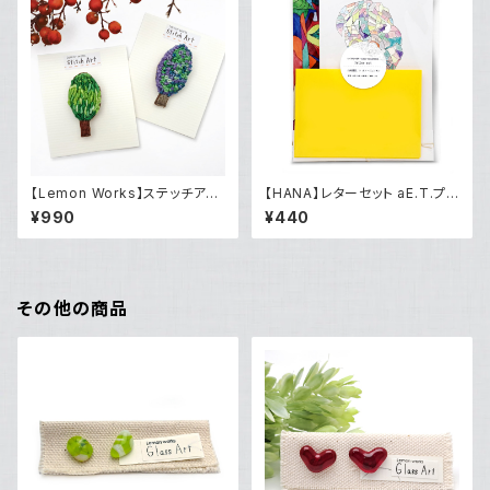
【Lemon Works】ステッチアー
【HANA】レターセット aE.T.プ
ト ふわもこブローチ（Tree）
ロジェクト「カン・ジュンヨン×山
¥990
¥440
村 晃弘『アマゾンの山村ヒョン』
『山村晃弘』」
その他の商品