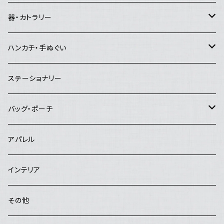
Lemon Works
その他のアート
ピアス
器・カトラリー
and.Basic
イヤリング
マグカップ・コーヒーカップ・湯飲み
ハンカチ・手ぬぐい
夜長堂
リング
急須・ポット
ハンカチ
ステーショナリー
工房まる
ブローチ
お茶碗
手ぬぐい
バッグ・ポーチ
はんぷ工房 結
ヘアピン
お皿
バッグ
アパレル
studio COOKA
鉢
ポーチ
インテリア
poRiff
花器・置物・オブジェ
その他