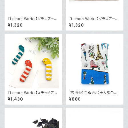
【Lemon Works】グラスアー
【Lemon Works】グラスアート
ト ピアス（LWGAPP-01）
ハートピアス（Red）
¥1,320
¥1,320
【Lemon Works】ステッチアー
【夜長堂】手ぬぐい（十人兎色～
ト ふわもこブローチ（チンアナ
天翔ける兎）
¥1,430
¥880
ゴ）