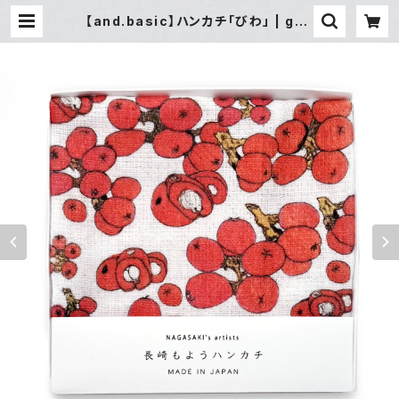
【and.basic】ハンカチ「びわ」 | gall
ery&select shop 縁