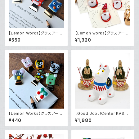
【Lemon Works】グラスアー
【Lemon works】グラスアート
ト クリップ（大）
サンタのブローチ
¥550
¥1,320
【Lemon Works】グラスアー
【Good JobJ!Center KASHI
ト クリップ（小）
BA】2025年干支飾り「午」（張り
¥440
¥1,980
子）