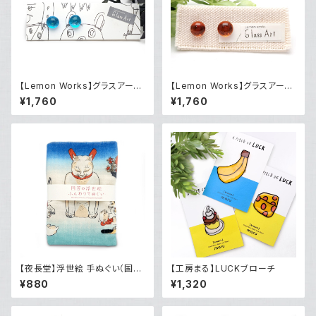
【Lemon Works】グラスアー
【Lemon Works】グラスアート
ト ボールピアス（Blue）
ボールピアス（ Blood orang
¥1,760
¥1,760
e）
【夜長堂】浮世絵 手ぬぐい（国芳
【工房まる】LUCKブローチ
うちわ）
¥880
¥1,320