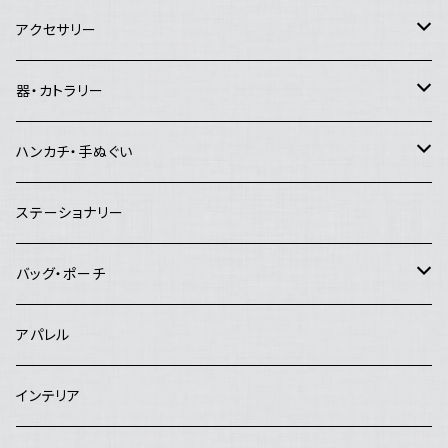
Good job!center
エイブルアート
アクセサリー
Lemon Works
その他のアート
ピアス
器・カトラリー
and.Basic
イヤリング
マグカップ・コーヒーカップ・湯飲み
ハンカチ・手ぬぐい
夜長堂
リング
急須・ポット
ハンカチ
ステーショナリー
工房まる
ブローチ
お茶碗
手ぬぐい
バッグ・ポーチ
はんぷ工房 結
ヘアピン
お皿
バッグ
アパレル
studio COOKA
鉢
ポーチ
インテリア