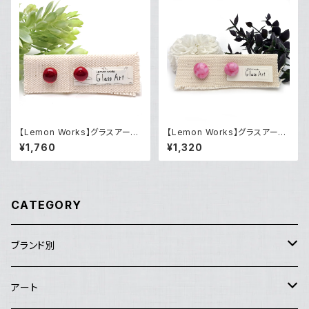
【Lemon Works】グラスアート
【Lemon Works】グラスアー
ボールピアス（Red）
ト ピアス（LWGABP-10）
¥1,760
¥1,320
CATEGORY
ブランド別
アートセンターHANA
アート