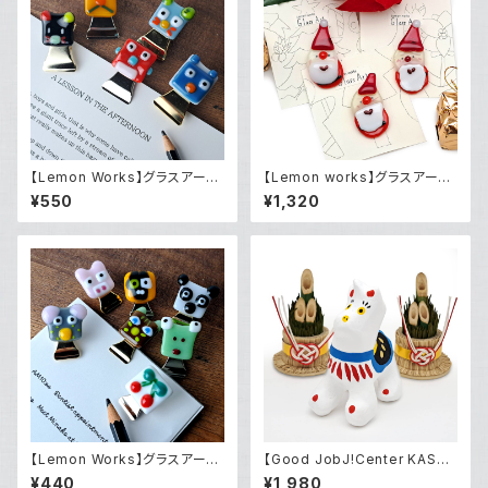
【Lemon Works】グラスアー
【Lemon works】グラスアート
ト クリップ（大）
サンタのブローチ
¥550
¥1,320
【Lemon Works】グラスアー
【Good JobJ!Center KASHI
ト クリップ（小）
BA】2025年干支飾り「午」（張り
¥440
¥1,980