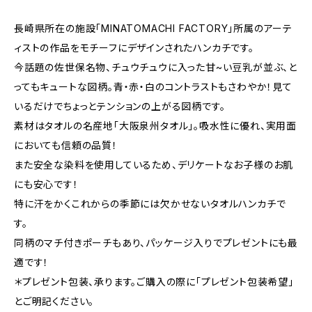
長崎県所在の施設「MINATOMACHI FACTORY」所属のアーテ
ィストの作品をモチーフにデザインされたハンカチです。
今話題の佐世保名物、チュウチュウに入った甘~い豆乳が並ぶ、と
ってもキュートな図柄。青・赤・白のコントラストもさわやか！見て
いるだけでちょっとテンションの上がる図柄です。
素材はタオルの名産地「大阪泉州タオル」。吸水性に優れ、実用面
においても信頼の品質！
また安全な染料を使用しているため、デリケートなお子様のお肌
にも安心です！
特に汗をかくこれからの季節には欠かせないタオルハンカチで
す。
同柄のマチ付きポーチもあり、パッケージ入りでプレゼントにも最
適です！
＊プレゼント包装、承ります。ご購入の際に「プレゼント包装希望」
とご明記ください。