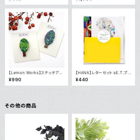
子）
【Lemon Works】ステッチアー
【HANA】レターセット aE.T.プ
ト ふわもこブローチ（Tree）
ロジェクト「カン・ジュンヨン×山
¥990
¥440
村 晃弘『アマゾンの山村ヒョン』
『山村晃弘』」
その他の商品