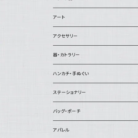
アートセンターHANA
アート
Good job!center
エイブルアート
アクセサリー
Lemon Works
その他のアート
ピアス
器・カトラリー
and.Basic
イヤリング
マグカップ・コーヒーカップ・湯飲み
ハンカチ・手ぬぐい
夜長堂
リング
急須・ポット
ハンカチ
ステーショナリー
工房まる
ブローチ
お茶碗
手ぬぐい
バッグ・ポーチ
はんぷ工房 結
ヘアピン
お皿
バッグ
アパレル