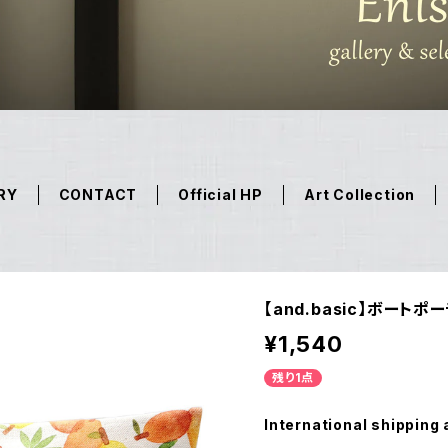
RY
CONTACT
Official HP
Art Collection
【and.basic】ボートポ
¥1,540
残り1点
International shipping 