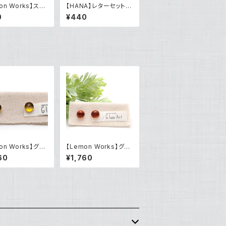
on Works】ステ
【HANA】レターセット a
ート ふわもこブ
E.T.プロジェクト「カン・
0
¥440
Tree）
ジュンヨン×山村 晃弘
『アマゾンの山村ヒョン』
『山村晃弘』」
on Works】グラ
【Lemon Works】グラ
ピアス
スアート ボールピアス（
60
¥1,760
ow gold）
Blood orange）