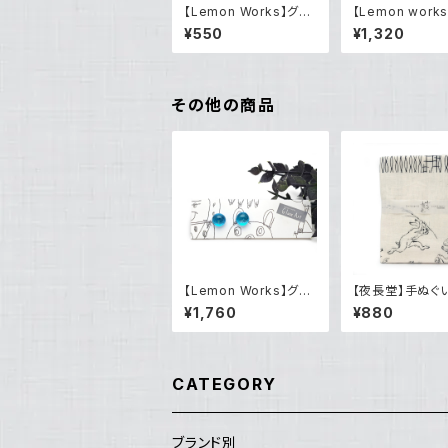
【Lemon Works】グラ
【Lemon work
スアート クリップ（大）
スアート サンタのブロ
¥550
¥1,320
ーチ
その他の商品
【Lemon Works】グラ
【夜長堂】手ぬぐ
スアート ボールピアス
兎色～鳥獣人物
¥1,760
¥880
（Blue）
～）
CATEGORY
ブランド別