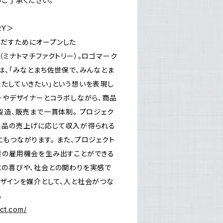
めご了承ください。
RY＞
だすためにオープンした
ORY（ミナトマチファクトリー）。ロゴマーク
は、「みなとまち佐世保で、みんなとま
果たしていきたい」という想いを表現し
ーやデザイナーとコラボしながら、商品
製造、販売まで一貫体制。 プロジェク
製品の売上げに応じて収入が得られる
もつながります。 また、プロジェクト
者の雇用機会を生み出すことができる
との喜びや、社会との関わりを実感で
デザインを媒介として、人と社会がつな
。
uct.com/