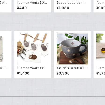
s】グラ
【Lemon Works】グラ
【Good JobJ!Center
【Lem
スアート クリップ（小）
KASHIBA】2025年干
ッチア
¥440
¥1,980
¥99
支飾り「午」（張り子）
ローチ（
い（十人
【Lemon Works】ステ
【めいポタ 鈴木明美】コ
【Lem
戯画
ッチアート ふわもこブ
ーヒーカップ『水玉』
スアート ボール
¥1,430
¥3,300
¥1,7
ローチ（ナマケモノ ）
（Yell